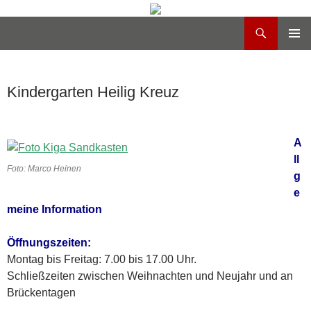
Suchen
Heilig Kreuz Volksdorf
Zum
PRIMÄR
Inhalt
MENÜ
springen
Kindergarten Heilig Kreuz
A
ll
Foto: Marco Heinen
g
e
meine Information
Öffnungszeiten:
Montag bis Freitag: 7.00 bis 17.00 Uhr.
Schließzeiten zwischen Weihnachten und Neujahr und an
Brückentagen