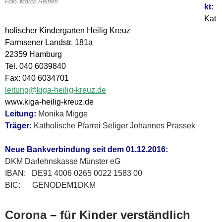
Foto: Marco Heinen
kt:
Kat
holischer Kindergarten Heilig Kreuz
Farmsener Landstr. 181a
22359 Hamburg
Tel. 040 6039840
Fax: 040 6034701
leitung@kiga-heilig-kreuz.de
www.kiga-heilig-kreuz.de
Leitung:
Monika Migge
Träger:
Katholische Pfarrei Seliger Johannes Prassek
Neue Bankverbindung seit dem 01.12.2016:
DKM Darlehnskasse Münster eG
IBAN: DE91 4006 0265 0022 1583 00
BIC: GENODEM1DKM
Corona – für Kinder verständlich