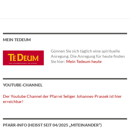
g
g
g
g
g
g
g
n
n
n
n
n
n
g
v
e
e
e
e
e
e
e
i
n
n
n
n
n
n
n
g
a
t
MEIN TEDEUM
i
o
Gönnen Sie sich täglich eine spirituelle
n
Anregung. Die Anregung für heute finden
Sie hier:
Mein Tedeum heute
YOUTUBE-CHANNEL
Der Youtube Channel der Pfarrei Seliger Johannes-Prassek ist hier
erreichbar!
PFARR-INFO (HEISST SEIT 04/2025 „MITEINANDER“)