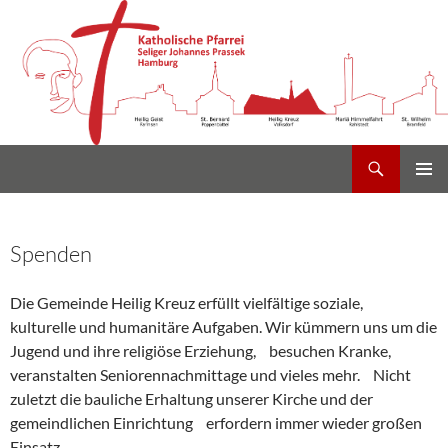
Suchen
Heilig Kreuz Volksdorf
Zum
PRIMÄR
Inhalt
MENÜ
springen
Spenden
Die Gemeinde Heilig Kreuz erfüllt vielfältige soziale,
kulturelle und humanitäre Aufgaben. Wir kümmern uns um die
Jugend und ihre religiöse Erziehung, besuchen Kranke,
veranstalten Seniorennachmittage und vieles mehr. Nicht
zuletzt die bauliche Erhaltung unserer Kirche und der
gemeindlichen Einrichtung erfordern immer wieder großen
Einsatz.