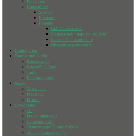
Prävention
Unterstützen
Spenden
Ehrenamt
Projekte
Geflüchtetenarbeit
Partnerschaft “steps for children”
Senator-Neumann-Heim
Obdachlosenwinterhilfe
Kindergarten
Familie und Kinder
Kinderkirche
KinderBibelTage
Taufe
Erstkommunion
Jugend
Messdiener
Pfadfinder
Firmung
Erwachsene
kfd
Frauen unterwegs
Gemeinde-Café
Ökumenischer Gesprächskreis
Sonntagswandergruppe