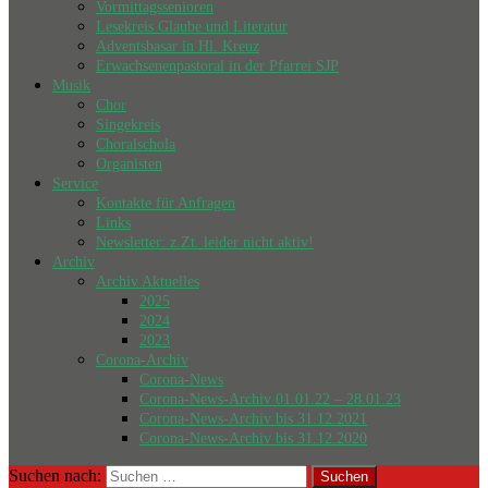
Vormittagssenioren
Lesekreis Glaube und Literatur
Adventsbasar in Hl. Kreuz
Erwachsenenpastoral in der Pfarrei SJP
Musik
Chor
Singekreis
Choralschola
Organisten
Service
Kontakte für Anfragen
Links
Newsletter: z.Zt. leider nicht aktiv!
Archiv
Archiv Aktuelles
2025
2024
2023
Corona-Archiv
Corona-News
Corona-News-Archiv 01.01.22 – 28.01.23
Corona-News-Archiv bis 31.12.2021
Corona-News-Archiv bis 31.12.2020
Suchen nach: