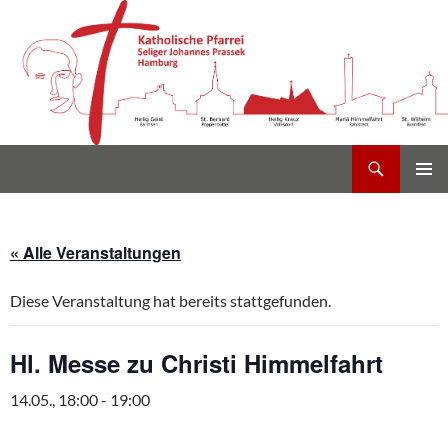
Suchen
Heilig Kreuz Volksdorf
Zum
PRIMÄR
Inhalt
MENÜ
springen
« Alle Veranstaltungen
Diese Veranstaltung hat bereits stattgefunden.
Hl. Messe zu Christi Himmelfahrt
14.05., 18:00
-
19:00