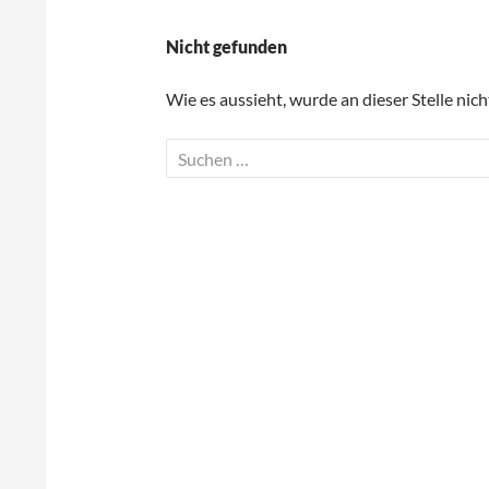
Nicht gefunden
Wie es aussieht, wurde an dieser Stelle nic
S
u
c
h
e
n
n
a
c
h
: