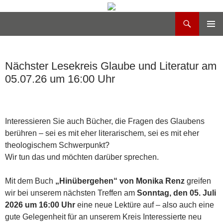
Suchen
Heilig Kreuz Volksdorf
Zum
PRIMÄR
Inhalt
MENÜ
springen
Nächster Lesekreis Glaube und Literatur am
05.07.26 um 16:00 Uhr
Interessieren Sie auch Bücher, die Fragen des Glaubens
berühren – sei es mit eher literarischem, sei es mit eher
theologischem Schwerpunkt?
Wir tun das und möchten darüber sprechen.
Mit dem Buch
„Hinübergehen“ von Monika Renz
greifen
wir bei unserem nächsten Treffen am
Sonntag, den 05. Juli
2026
um 16:00 Uhr
eine neue Lektüre auf – also auch eine
gute Gelegenheit für an unserem Kreis Interessierte neu