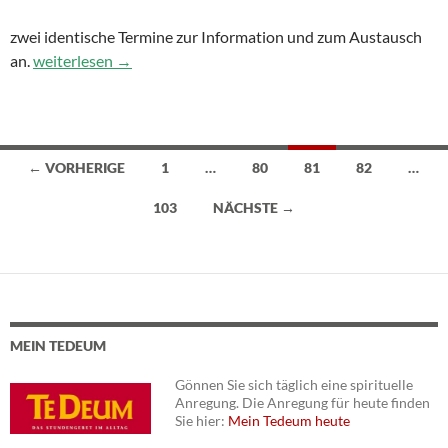
zwei identische Termine zur Information und zum Austausch
an.
Vermögens- und Immobilienreform des Erzbistums: Einladung
weiterlesen
→
← VORHERIGE
1
…
80
81
82
…
Beitragsnavigation
103
NÄCHSTE →
MEIN TEDEUM
Gönnen Sie sich täglich eine spirituelle
Anregung. Die Anregung für heute finden
Sie hier:
Mein Tedeum heute