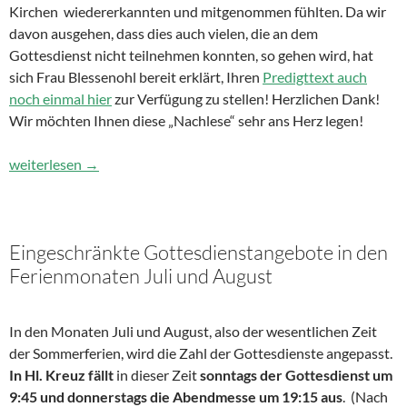
Kirchen wiedererkannten und mitgenommen fühlten. Da wir
davon ausgehen, dass dies auch vielen, die an dem
Gottesdienst nicht teilnehmen konnten, so gehen wird, hat
sich Frau Blessenohl bereit erklärt, Ihren
Predigttext auch
noch einmal hier
zur Verfügung zu stellen! Herzlichen Dank!
Wir möchten Ihnen diese „Nachlese“ sehr ans Herz legen!
„Erschallet, ihr Lieder“ und „Mose hat Burn out“!
weiterlesen
→
Eingeschränkte Gottesdienstangebote in den
Ferienmonaten Juli und August
In den Monaten Juli und August, also der wesentlichen Zeit
der Sommerferien, wird die Zahl der Gottesdienste angepasst.
In Hl. Kreuz fällt
in dieser Zeit
sonntags der Gottesdienst um
9:45 und donnerstags die Abendmesse um 19:15 aus
. (Nach