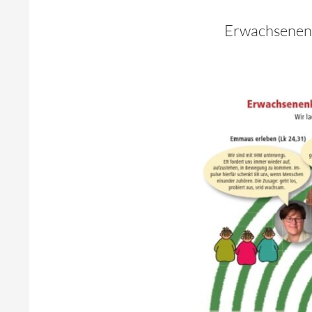
Erwachsenen