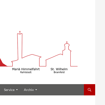
Service
Archiv