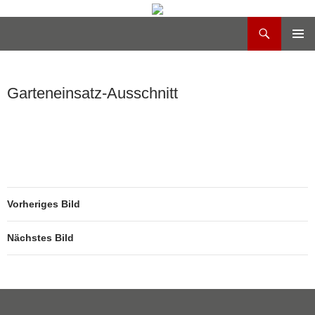
Suchen
Heilig Kreuz Volksdorf
Zum
PRIMÄR
Inhalt
MENÜ
springen
Garteneinsatz-Ausschnitt
Vorheriges Bild
Nächstes Bild