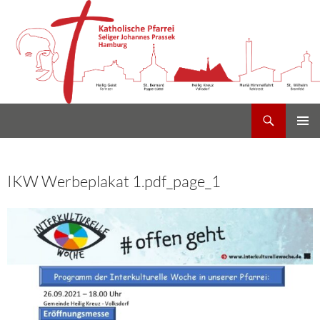
Suchen
Heilig Kreuz Volksdorf
Zum
PRIMÄR
Inhalt
MENÜ
springen
IKW Werbeplakat 1.pdf_page_1