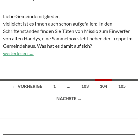
Liebe Gemeindemitglieder,
v
ielleicht ist es Ihnen auch schon aufgefallen:
In den
Schriftenständen finden Sie Tüten von Missio zum Einwerfen
von alten Handys, eine Sammelbox steht neben der Treppe im
Gemeindehaus.
Was hat es damit auf sich?
Alte Handys sind Gold wert!
weiterlesen
→
← VORHERIGE
1
…
103
104
105
Beitragsnavigation
NÄCHSTE →