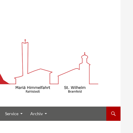
Service
Archiv