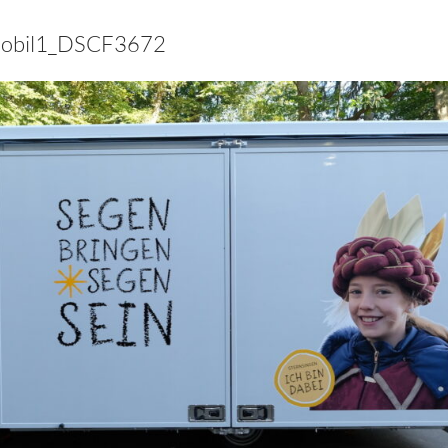
mobil1_DSCF3672