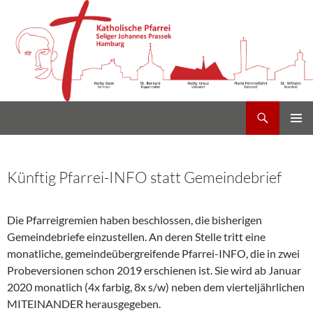
Suchen
Heilig Kreuz Volksdorf
Zum
PRIMÄR
Inhalt
MENÜ
springen
Künftig Pfarrei-INFO statt Gemeindebrief
Die Pfarreigremien haben beschlossen, die bisherigen
Gemeindebriefe einzustellen. An deren Stelle tritt eine
monatliche, gemeindeübergreifende Pfarrei-INFO, die in zwei
Probeversionen schon 2019 erschienen ist. Sie wird ab Januar
2020 monatlich (4x farbig, 8x s/w) neben dem vierteljährlichen
MITEINANDER herausgegeben.