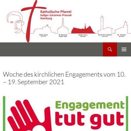
Suchen
Heilig Kreuz Volksdorf
Zum
PRIMÄR
Inhalt
MENÜ
springen
Woche des kirchlichen Engagements vom 10.
– 19. September 2021