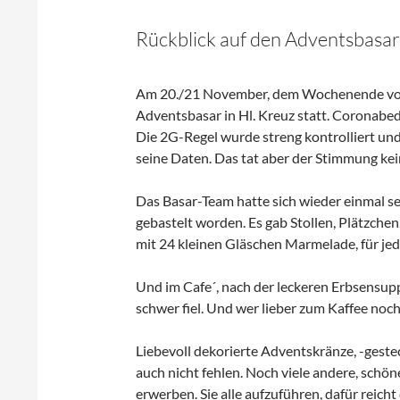
Rückblick auf den Adventsbasar
Am 20./21 November, dem Wochenende vor d
Adventsbasar in Hl. Kreuz statt. Coronabed
Die 2G-Regel wurde streng kontrolliert und
seine Daten. Das tat aber der Stimmung ke
Das Basar-Team hatte sich wieder einmal se
gebastelt worden. Es gab Stollen, Plätzch
mit 24 kleinen Gläschen Marmelade, für jede
Und im Cafe´, nach der leckeren Erbsensup
schwer fiel. Und wer lieber zum Kaffee noc
Liebevoll dekorierte Adventskränze, -geste
auch nicht fehlen. Noch viele andere, schö
erwerben. Sie alle aufzuführen, dafür reicht 