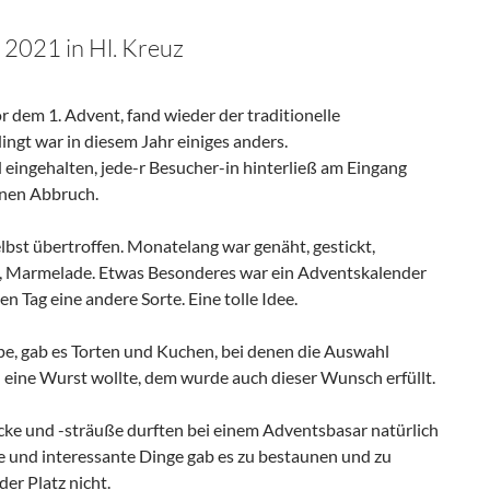
 2021 in Hl. Kreuz
em 1. Advent, fand wieder der traditionelle
ingt war in diesem Jahr einiges anders.
 eingehalten, jede-r Besucher-in hinterließ am Eingang
inen Abbruch.
lbst übertroffen. Monatelang war genäht, gestickt,
en, Marmelade. Etwas Besonderes war ein Adventskalender
n Tag eine andere Sorte. Eine tolle Idee.
pe, gab es Torten und Kuchen, bei denen die Auswahl
h eine Wurst wollte, dem wurde auch dieser Wunsch erfüllt.
cke und -sträuße durften bei einem Adventsbasar natürlich
ne und interessante Dinge gab es zu bestaunen und zu
der Platz nicht.