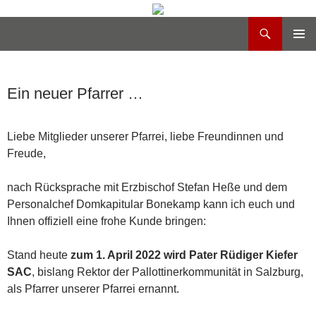
Suchen
Heilig Kreuz Volksdorf
Zum
PRIMÄR
Inhalt
MENÜ
springen
Ein neuer Pfarrer …
Liebe Mitglieder unserer Pfarrei, liebe Freundinnen und
Freude,
nach Rücksprache mit Erzbischof Stefan Heße und dem
Personalchef Domkapitular Bonekamp kann ich euch und
Ihnen offiziell eine frohe Kunde bringen:
Stand heute
zum 1. April 2022 wird Pater Rüdiger Kiefer
SAC
, bislang Rektor der Pallottinerkommunität in Salzburg,
als Pfarrer unserer Pfarrei ernannt.