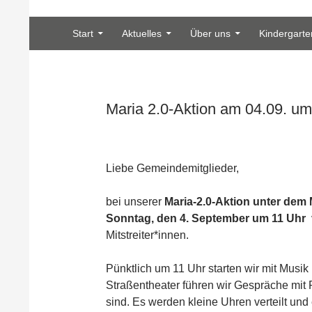
Zum Inhalt springen
Suchen
Heilig Kreuz Volksdorf
Start
Aktuelles
Über uns
Kindergarte
Maria 2.0-Aktion am 04.09. u
Liebe Gemeindemitglieder,
bei unserer
Maria-2.0-Aktion unter dem M
Sonntag, den 4. September um 11 Uhr
Mitstreiter*innen.
Pünktlich um 11 Uhr starten wir mit Musi
Straßentheater führen wir Gespräche mit 
sind. Es werden kleine Uhren verteilt un