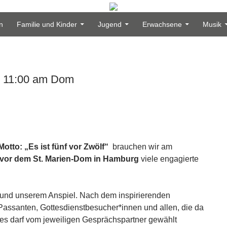
n
Familie und Kinder
Jugend
Erwachsene
Musik
m 11:00 am Dom
otto: „Es ist fünf vor Zwölf“
brauchen wir am
 vor dem St. Marien-Dom in Hamburg
viele engagierte
k und unserem Anspiel. Nach dem inspirierenden
Passanten, Gottesdienstbesucher*innen und allen, die da
d es darf vom jeweiligen Gesprächspartner gewählt