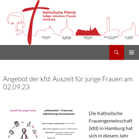
Suchen
Heilig Kreuz Volksdorf
Zum
PRIMÄR
Inhalt
MENÜ
springen
Angebot der kfd: Auszeit für junge Frauen am
02.09.23
Die Katholische
Frauengemeinschaft
(kfd) in Hamburg hat
sich in diesem Jahr