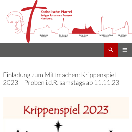
Suchen
Heilig Kreuz Volksdorf
Zum
PRIMÄR
Inhalt
MENÜ
springen
Einladung zum Mittmachen: Krippenspiel
2023 – Proben i.d.R. samstags ab 11.11.23