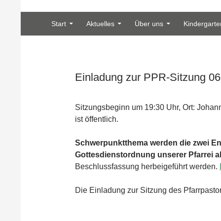
Zum Inhalt springen
Suchen
Heilig Kreuz Volksdorf
Start
Aktuelles
Über uns
Kindergarte
Einladung zur PPR-Sitzung 06
Sitzungsbeginn um 19:30 Uhr, Ort: Johan
ist öffentlich.
Schwerpunktthema werden die zwei Ent
Gottesdienstordnung unserer Pfarrei a
Beschlussfassung herbeigeführt werden.
Die Einladung zur Sitzung des Pfarrpastor