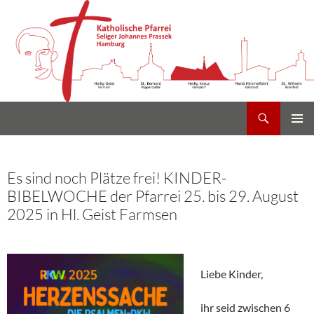
Suchen
Heilig Kreuz Volksdorf
Zum
PRIMÄR
Inhalt
MENÜ
springen
Es sind noch Plätze frei! KINDER-
BIBELWOCHE der Pfarrei 25. bis 29. August
2025 in Hl. Geist Farmsen
Liebe Kinder,
ihr seid zwischen 6