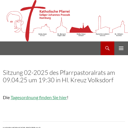
Suchen
Heilig Kreuz Volksdorf
Zum
PRIMÄR
Inhalt
MENÜ
springen
Sitzung 02-2025 des Pfarrpastoralrats am
09.04.25 um 19:30 in Hl. Kreuz Volksdorf
Die
Tagesordnung finden Sie hier
!