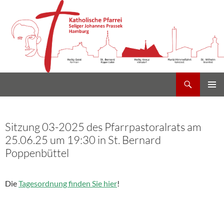
Suchen
Heilig Kreuz Volksdorf
Zum
PRIMÄR
Inhalt
MENÜ
springen
Sitzung 03-2025 des Pfarrpastoralrats am
25.06.25 um 19:30 in St. Bernard
Poppenbüttel
Die
Tagesordnung finden Sie hier
!