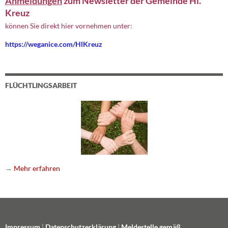
Anmeldungen
zum Newsletter der Gemeinde Hl.
Kreuz
können Sie direkt hier vornehmen unter:
https://weganice.com/HlKreuz
FLÜCHTLINGSARBEIT
→
Mehr erfahren
Impressum
|
Datenschutzerklärung
|
Meldestelle gemäß