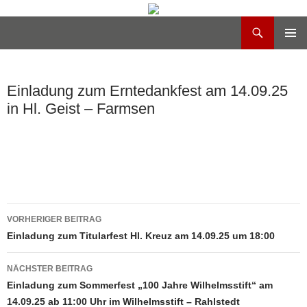
Suchen
Heilig Kreuz Volksdorf
Zum
PRIMÄR
Inhalt
MENÜ
springen
Einladung zum Erntedankfest am 14.09.25
in Hl. Geist – Farmsen
VORHERIGER BEITRAG
Beitragsnavigation
Einladung zum Titularfest Hl. Kreuz am 14.09.25 um 18:00
NÄCHSTER BEITRAG
Einladung zum Sommerfest „100 Jahre Wilhelmsstift“ am
14.09.25 ab 11:00 Uhr im Wilhelmsstift – Rahlstedt