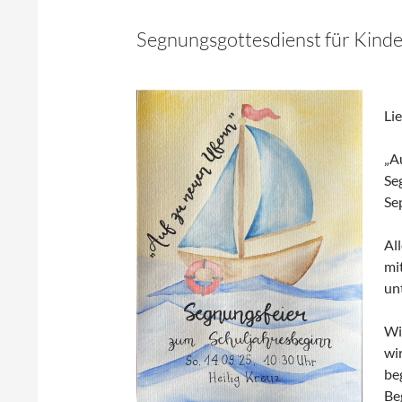
Segnungsgottesdienst für Kinde
Li
„A
Se
Se
Al
mi
un
Wi
wi
be
Be