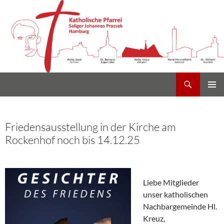
Suchen
Heilig Kreuz Volksdorf
Zum
PRIMÄR
Inhalt
MENÜ
springen
Friedensausstellung in der Kirche am
Rockenhof noch bis 14.12.25
Liebe Mitglieder
unser katholischen
Nachbargemeinde Hl.
Kreuz,