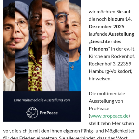
wir möchten Sie auf
die noch
bis zum 14.
Dezember 2025
laufende
Ausstellung
„Gesichter des
Friedens“
in der ev.-lt.
Kirche am Rockenhof,
Rockenhof 3, 22359
Hamburg-Volksdorf,
hinweisen.
Die multimediale
Ausstellung von
ProPeace
(
www.propeace.de
)
stellt zehn Menschen
vor, die sich je mit den ihnen eigenen Fähig- und Möglichkeiten
für den Frieden einsetzen. Sie alle verbindet, dass das Wort