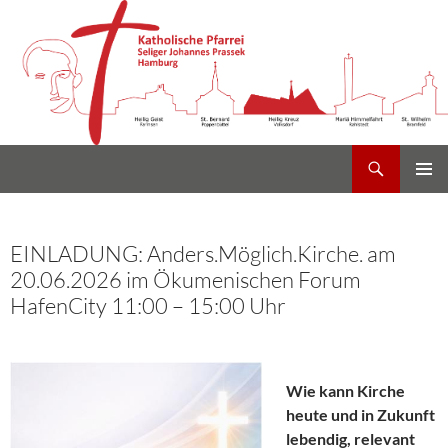
Suchen
Heilig Kreuz Volksdorf
Zum
PRIMÄR
Inhalt
MENÜ
springen
EINLADUNG: Anders.Möglich.Kirche. am
20.06.2026 im Ökumenischen Forum
HafenCity 11:00 – 15:00 Uhr
Wie kann Kirche
heute und in Zukunft
lebendig, relevant