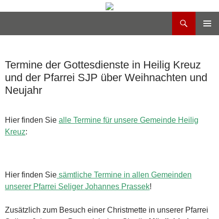
Suchen
Heilig Kreuz Volksdorf
Zum
PRIMÄR
Inhalt
MENÜ
springen
Termine der Gottesdienste in Heilig Kreuz
und der Pfarrei SJP über Weihnachten und
Neujahr
Hier finden Sie
alle Termine für unsere Gemeinde Heilig
Kreuz
:
Hier finden Sie
sämtliche Termine in allen Gemeinden
unserer Pfarrei Seliger Johannes Prassek
!
Zusätzlich zum Besuch einer Christmette in unserer Pfarrei