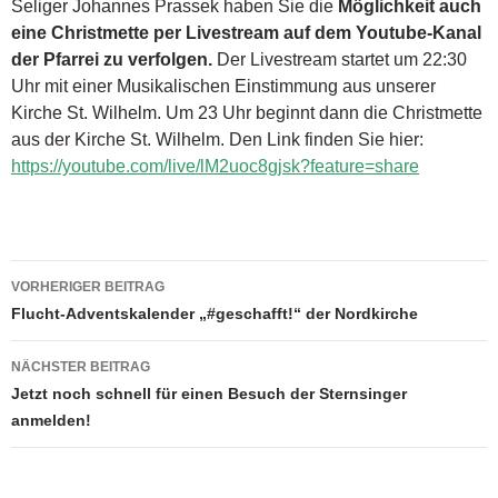
Seliger Johannes Prassek haben Sie die
Möglichkeit auch
eine Christmette per Livestream auf dem Youtube-Kanal
der Pfarrei zu verfolgen.
Der Livestream startet um 22:30
Uhr mit einer Musikalischen Einstimmung aus unserer
Kirche St. Wilhelm. Um 23 Uhr beginnt dann die Christmette
aus der Kirche St. Wilhelm. Den Link finden Sie hier:
https://youtube.com/live/lM2uoc8gjsk?feature=share
VORHERIGER BEITRAG
Beitragsnavigation
Flucht-Adventskalender „#geschafft!“ der Nordkirche
NÄCHSTER BEITRAG
Jetzt noch schnell für einen Besuch der Sternsinger
anmelden!