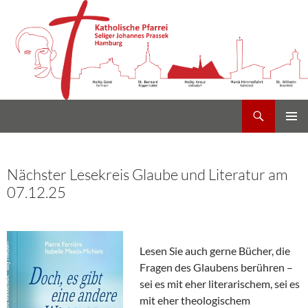
Suchen
Heilig Kreuz Volksdorf
Zum
PRIMÄR
Inhalt
MENÜ
springen
Nächster Lesekreis Glaube und Literatur am
07.12.25
Lesen Sie auch gerne Bücher, die
Fragen des Glaubens berühren –
sei es mit eher literarischem, sei es
mit eher theologischem