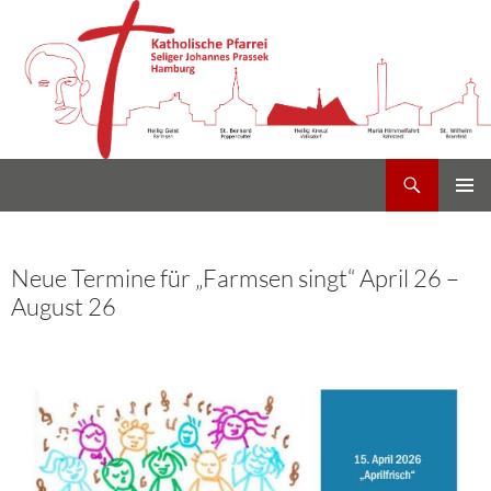
Suchen
Heilig Kreuz Volksdorf
Zum
PRIMÄR
Inhalt
MENÜ
springen
Neue Termine für „Farmsen singt“ April 26 –
August 26