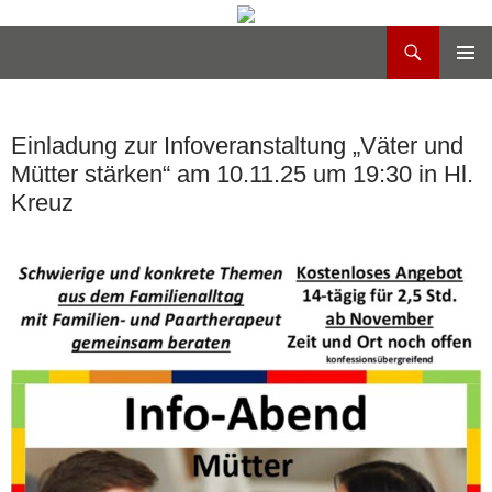
Suchen
Heilig Kreuz Volksdorf
Zum
PRIMÄR
Inhalt
MENÜ
springen
Einladung zur Infoveranstaltung „Väter und
Mütter stärken“ am 10.11.25 um 19:30 in Hl.
Kreuz