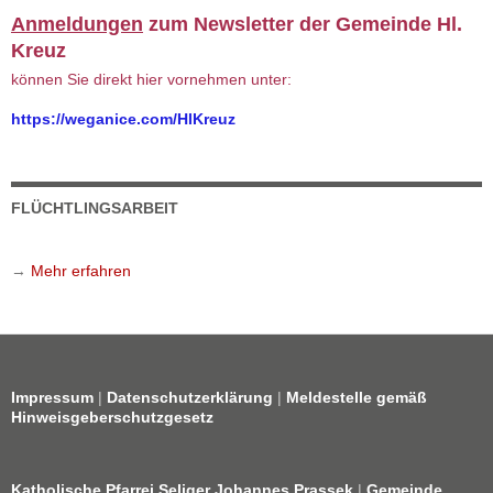
Anmeldungen
zum Newsletter der Gemeinde Hl.
Kreuz
können Sie direkt hier vornehmen unter:
https://weganice.com/HlKreuz
FLÜCHTLINGSARBEIT
→
Mehr erfahren
Impressum
|
Datenschutzerklärung
|
Meldestelle gemäß
Hinweisgeberschutzgesetz
Katholische Pfarrei Seliger Johannes Prassek
|
Gemeinde